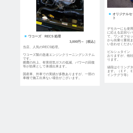
オリジナルセ
ト
デモカーにも使
に応える足回り
ワコーズ RECS 処理
て、ワンオフセ
から街乗り重視
3,000円～［税込］
い合わせくださ
当店、人気のRECS処理。
ビルシュタイン
ワコーズ製の急速エンジンクリーニングシステム
おりますが、他
です。
ります。
燃費の向上、有害排気ガスの低減、パワーの回復
等が効果として体感出来ます。
値段はＣリングタ
ます。（ＥＦ、
国産車、外車での実績が多数ありますが、一部の
インテグラ等）
車種で施工出来ない場合がございます。